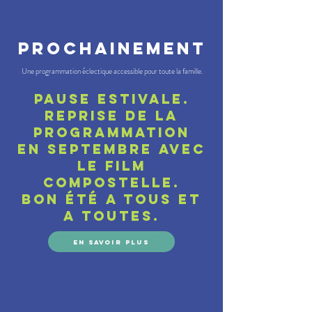
PROCHAINEMENT
Une programmation éclectique accessible pour toute la famille.
pause ESTIVALE.
reprise DE LA
PROGRAMMATION
en septembre avec
le film
compostelle.
Bon été a tous et
a toutes.
En savoir plus