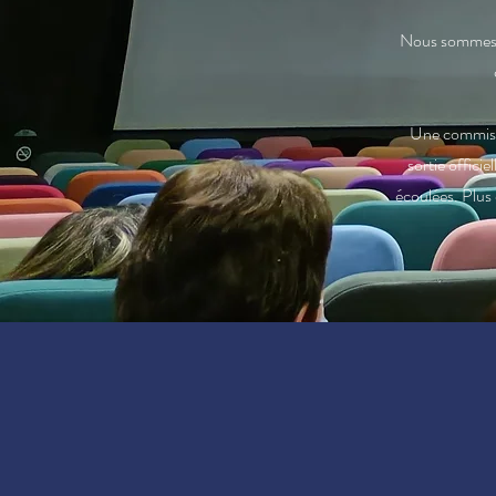
Nous somme
Une commissio
sortie officie
écoulées. Plus