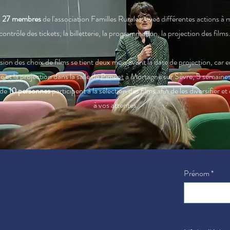
s
27 membres
de l'association Familles Rurales, avec différentes actions à
contrôle des tickets, la
billetterie, la programmation, la
projection des films.
n des choix de films se tient deux mois avant la date de projection, car e
lle et la projection dans la salle de
Piment
à Mortagne sur Sèvre, 5 semaines 
 de
10 personnes
participent à la sélection des films afin de les diversifier 
à vos attentes.
Prénom