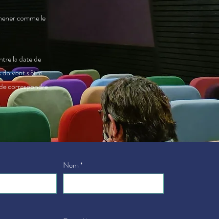
 mener
comme le
..
ntre la date de
doivent s'être
et de correspondre
Nom